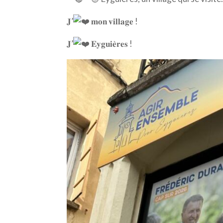
𝐉’
𝐦𝐨𝐧 𝐯𝐢𝐥𝐥𝐚𝐠𝐞 !
𝐉’
𝐄𝐲𝐠𝐮𝐢𝐞̀𝐫𝐞𝐬 !