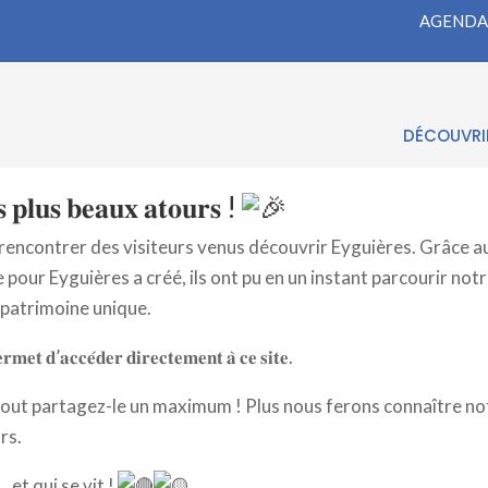
AGENDA
 𝐩𝐥𝐮𝐬 𝐛𝐞𝐚𝐮𝐱 𝐚𝐭𝐨𝐮𝐫𝐬 !
DÉCOUVRIR
𝐬 𝐩𝐥𝐮𝐬 𝐛𝐞𝐚𝐮𝐱 𝐚𝐭𝐨𝐮𝐫𝐬 !
e rencontrer des visiteurs venus découvrir Eyguières. Grâce au
 pour Eyguières a créé, ils ont pu en un instant parcourir not
n patrimoine unique.
𝐫𝐦𝐞𝐭 𝐝’𝐚𝐜𝐜𝐞́𝐝𝐞𝐫 𝐝𝐢𝐫𝐞𝐜𝐭𝐞𝐦𝐞𝐧𝐭 𝐚̀ 𝐜𝐞 𝐬𝐢𝐭𝐞.
tout partagez-le un maximum ! Plus nous ferons connaître no
rs.
 et qui se vit !