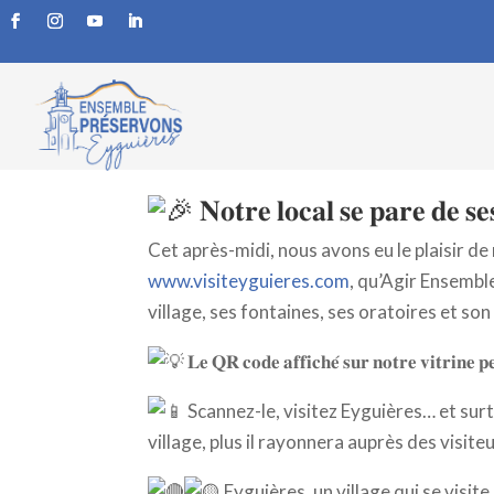
𝐍𝐨𝐭𝐫𝐞 𝐥𝐨𝐜𝐚𝐥 𝐬𝐞 𝐩𝐚𝐫𝐞 𝐝𝐞 𝐬𝐞
par
Frédéric
|
Août 13, 2025
|
élections
𝐍𝐨𝐭𝐫𝐞 𝐥𝐨𝐜𝐚𝐥 𝐬𝐞 𝐩𝐚𝐫𝐞 𝐝𝐞 𝐬𝐞
Cet après-midi, nous avons eu le
plaisir d
www.visiteyguieres.com
, qu’Agir Ensemble
village, ses fontaines, ses oratoires et so
𝐋𝐞 𝐐𝐑 𝐜𝐨𝐝𝐞 𝐚𝐟𝐟𝐢𝐜𝐡𝐞́ 𝐬𝐮𝐫 𝐧𝐨𝐭𝐫𝐞 𝐯𝐢𝐭𝐫𝐢𝐧𝐞 𝐩
Scannez-le, visitez Eyguières… et sur
village, plus il rayonnera auprès des visiteu
Eyguières, un village qui se visite…