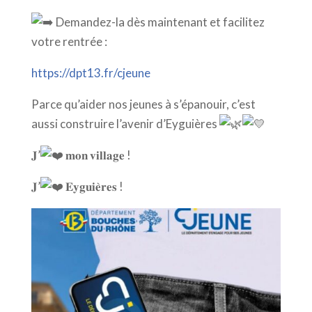
Demandez-la dès maintenant et facilitez
votre rentrée :
https://dpt13.fr/cjeune
Parce qu’aider nos jeunes à s’épanouir, c’est
aussi construire l’avenir d’Eyguières
𝐉’
𝐦𝐨𝐧 𝐯𝐢𝐥𝐥𝐚𝐠𝐞 !
𝐉’
𝐄𝐲𝐠𝐮𝐢𝐞̀𝐫𝐞𝐬 !