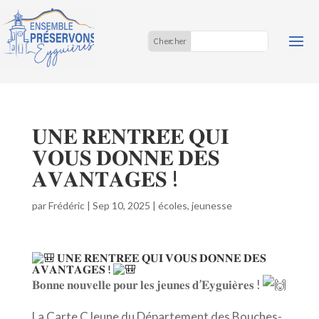
𝐔𝐍𝐄 𝐑𝐄𝐍𝐓𝐑𝐄́𝐄 𝐐𝐔𝐈
𝐕𝐎𝐔𝐒 𝐃𝐎𝐍𝐍𝐄 𝐃𝐄𝐒
𝐀𝐕𝐀𝐍𝐓𝐀𝐆𝐄𝐒 !
par
Frédéric
|
Sep 10, 2025
|
écoles
,
jeunesse
𝐔𝐍𝐄 𝐑𝐄𝐍𝐓𝐑𝐄́𝐄 𝐐𝐔𝐈 𝐕𝐎𝐔𝐒 𝐃𝐎𝐍𝐍𝐄 𝐃𝐄𝐒
𝐀𝐕𝐀𝐍𝐓𝐀𝐆𝐄𝐒 !
𝐁𝐨𝐧𝐧𝐞 𝐧𝐨𝐮𝐯𝐞𝐥𝐥𝐞 𝐩𝐨𝐮𝐫 𝐥𝐞𝐬 𝐣𝐞𝐮𝐧𝐞𝐬 𝐝’𝐄𝐲𝐠𝐮
𝐢𝐞̀𝐫𝐞𝐬 !
La Carte CJeune du Département des Bouches-