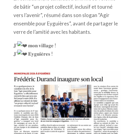
de bâtir “un projet collectif, inclusif et tourné
vers l’avenir”, résumé dans son slogan “Agir
ensemble pour Eyguières”, avant de partager le
verre de l’amitié avec les habitants.
𝐉’
𝐦𝐨𝐧 𝐯𝐢𝐥𝐥𝐚𝐠𝐞 !
𝐉’
𝐄𝐲𝐠𝐮𝐢𝐞̀𝐫𝐞𝐬 !