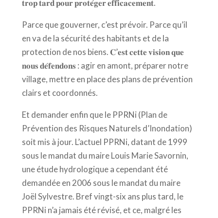
𝐭𝐫𝐨𝐩 𝐭𝐚𝐫𝐝 𝐩𝐨𝐮𝐫 𝐩𝐫𝐨𝐭𝐞́𝐠𝐞𝐫 𝐞𝐟𝐟𝐢𝐜𝐚𝐜𝐞𝐦𝐞𝐧𝐭.
Parce que gouverner, c’est prévoir. Parce qu’il
en va de la sécurité des habitants et de la
protection de nos biens. 𝐂’𝐞𝐬𝐭 𝐜𝐞𝐭𝐭𝐞 𝐯𝐢𝐬𝐢𝐨𝐧 𝐪𝐮𝐞
𝐧𝐨𝐮𝐬 𝐝𝐞́𝐟𝐞𝐧𝐝𝐨𝐧𝐬 : agir en amont, préparer notre
village, mettre en place des plans de prévention
clairs et coordonnés.
Et demander enfin que le PPRNi (Plan de
Prévention des Risques Naturels d’Inondation)
soit mis à jour. L’actuel PPRNi, datant de 1999
sous le mandat du maire Louis Marie Savornin,
une étude hydrologique a cependant été
demandée en 2006 sous le mandat du maire
Joël Sylvestre. Bref vingt-six ans plus tard, le
PPRNi n’a jamais été révisé, et ce, malgré les