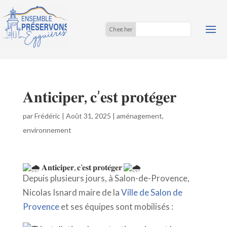
𝐀𝐧𝐭𝐢𝐜𝐢𝐩𝐞𝐫, 𝐜’𝐞𝐬𝐭 𝐩𝐫𝐨𝐭𝐞́𝐠𝐞𝐫
par
Frédéric
|
Août 31, 2025
|
aménagement
,
environnement
𝐀𝐧𝐭𝐢𝐜𝐢𝐩𝐞𝐫, 𝐜’𝐞𝐬𝐭 𝐩𝐫𝐨𝐭𝐞́𝐠𝐞𝐫
Depuis plusieurs jours,
à Salon-de-Provence,
Nicolas Isnard maire de la
Ville de Salon de
Provence
et ses équipes sont mobilisés :