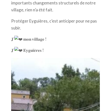
importants changements structurels de notre
village, rien n’a été fait.
Protéger Eyguières, c’est anticiper pour ne pas
subir.
𝐉’
𝐦𝐨𝐧 𝐯𝐢𝐥𝐥𝐚𝐠𝐞 !
𝐉’
𝐄𝐲𝐠𝐮𝐢𝐞̀𝐫𝐞𝐬 !