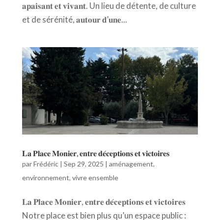
𝐚𝐩𝐚𝐢𝐬𝐚𝐧𝐭 𝐞𝐭 𝐯𝐢𝐯𝐚𝐧𝐭. Un lieu de détente, de culture
et de sérénité, 𝐚𝐮𝐭𝐨𝐮𝐫 𝐝’𝐮𝐧𝐞...
𝐋𝐚 𝐏𝐥𝐚𝐜𝐞 𝐌𝐨𝐧𝐢𝐞𝐫, 𝐞𝐧𝐭𝐫𝐞 𝐝𝐞́𝐜𝐞𝐩𝐭𝐢𝐨𝐧𝐬 𝐞𝐭 𝐯𝐢𝐜𝐭𝐨𝐢𝐫𝐞𝐬
par
Frédéric
|
Sep 29, 2025
|
aménagement
,
environnement
,
vivre ensemble
𝐋𝐚 𝐏𝐥𝐚𝐜𝐞 𝐌𝐨𝐧𝐢𝐞𝐫, 𝐞𝐧𝐭𝐫𝐞 𝐝𝐞́𝐜𝐞𝐩𝐭𝐢𝐨𝐧𝐬 𝐞𝐭 𝐯𝐢𝐜𝐭𝐨𝐢𝐫𝐞𝐬
Notre place est bien plus qu’un espace public :