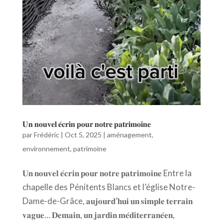
𝐔𝐧 𝐧𝐨𝐮𝐯𝐞𝐥 𝐞́𝐜𝐫𝐢𝐧 𝐩𝐨𝐮𝐫 𝐧𝐨𝐭𝐫𝐞 𝐩𝐚𝐭𝐫𝐢𝐦𝐨𝐢𝐧𝐞
par
Frédéric
|
Oct 5, 2025
|
aménagement
,
environnement
,
patrimoine
𝐔𝐧 𝐧𝐨𝐮𝐯𝐞𝐥 𝐞́𝐜𝐫𝐢𝐧 𝐩𝐨𝐮𝐫 𝐧𝐨𝐭𝐫𝐞 𝐩𝐚𝐭𝐫𝐢𝐦𝐨𝐢𝐧𝐞 Entre la
chapelle des Pénitents Blancs et l’église Notre-
Dame-de-Grâce, 𝐚𝐮𝐣𝐨𝐮𝐫𝐝’𝐡𝐮𝐢 𝐮𝐧 𝐬𝐢𝐦𝐩𝐥𝐞 𝐭𝐞𝐫𝐫𝐚𝐢𝐧
𝐯𝐚𝐠𝐮𝐞… 𝐃𝐞𝐦𝐚𝐢𝐧, 𝐮𝐧 𝐣𝐚𝐫𝐝𝐢𝐧 𝐦𝐞́𝐝𝐢𝐭𝐞𝐫𝐫𝐚𝐧𝐞́𝐞𝐧,