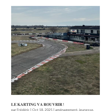
𝐋𝐄 𝐊𝐀𝐑𝐓𝐈𝐍𝐆 𝐕𝐀 𝐑𝐎𝐔𝐕𝐑𝐈𝐑 !
par
Frédéric
|
Oct 18, 2025
|
aménagement
,
jeunesse
,