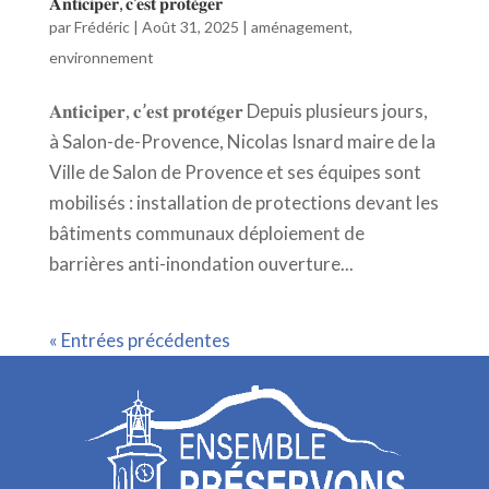
𝐀𝐧𝐭𝐢𝐜𝐢𝐩𝐞𝐫, 𝐜’𝐞𝐬𝐭 𝐩𝐫𝐨𝐭𝐞́𝐠𝐞𝐫
par
Frédéric
|
Août 31, 2025
|
aménagement
,
environnement
𝐀𝐧𝐭𝐢𝐜𝐢𝐩𝐞𝐫, 𝐜’𝐞𝐬𝐭 𝐩𝐫𝐨𝐭𝐞́𝐠𝐞𝐫 Depuis plusieurs jours,
à Salon-de-Provence, Nicolas Isnard maire de la
Ville de Salon de Provence et ses équipes sont
mobilisés : installation de protections devant les
bâtiments communaux déploiement de
barrières anti-inondation ouverture...
« Entrées précédentes