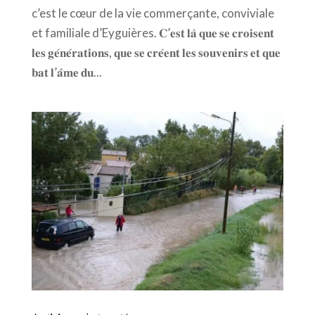
c’est le cœur de la vie commerçante, conviviale
et familiale d’Eyguières. 𝐂’𝐞𝐬𝐭 𝐥𝐚̀ 𝐪𝐮𝐞 𝐬𝐞 𝐜𝐫𝐨𝐢𝐬𝐞𝐧𝐭
𝐥𝐞𝐬 𝐠𝐞́𝐧𝐞́𝐫𝐚𝐭𝐢𝐨𝐧𝐬, 𝐪𝐮𝐞 𝐬𝐞 𝐜𝐫𝐞́𝐞𝐧𝐭 𝐥𝐞𝐬 𝐬𝐨𝐮𝐯𝐞𝐧𝐢𝐫𝐬 𝐞𝐭 𝐪𝐮𝐞
𝐛𝐚𝐭 𝐥’𝐚̂𝐦𝐞 𝐝𝐮...