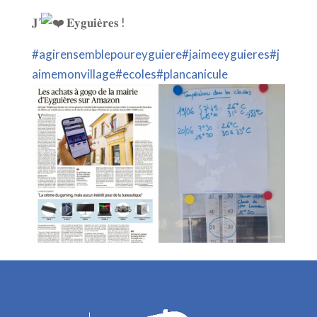
𝐉’
𝐄𝐲𝐠𝐮𝐢𝐞̀𝐫𝐞𝐬 !
#agirensemblepoureyguiere
#jaimeeyguieres
#j
aimemonvillage
#ecoles
#plancanicule