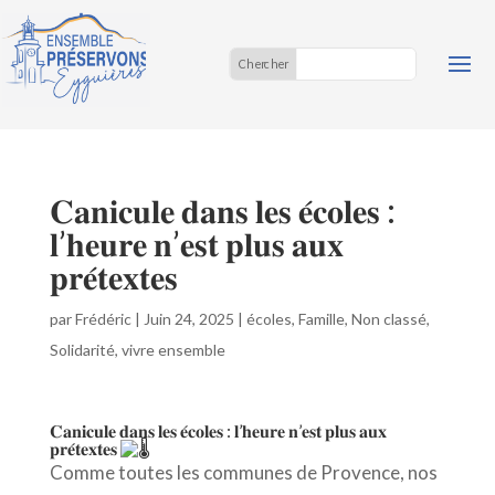
𝐂𝐚𝐧𝐢𝐜𝐮𝐥𝐞 𝐝𝐚𝐧𝐬 𝐥𝐞𝐬 𝐞́𝐜𝐨𝐥𝐞𝐬 :
𝐥’𝐡𝐞𝐮𝐫𝐞 𝐧’𝐞𝐬𝐭 𝐩𝐥𝐮𝐬 𝐚𝐮𝐱
𝐩𝐫𝐞́𝐭𝐞𝐱𝐭𝐞𝐬
par
Frédéric
|
Juin 24, 2025
|
écoles
,
Famille
,
Non classé
,
Solidarité
,
vivre ensemble
𝐂𝐚𝐧𝐢𝐜𝐮𝐥𝐞 𝐝𝐚𝐧𝐬 𝐥𝐞𝐬 𝐞́𝐜𝐨𝐥𝐞𝐬 : 𝐥’𝐡𝐞𝐮𝐫𝐞 𝐧’𝐞𝐬𝐭 𝐩𝐥𝐮𝐬 𝐚𝐮𝐱
𝐩𝐫𝐞́𝐭𝐞𝐱𝐭𝐞𝐬
Comme toutes les communes de Provence, nos