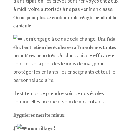
d’anticipation, les élèves sont renvoyés chez eux
à midi, voire autorisés à ne pas venir en classe.
𝐎𝐧 𝐧𝐞 𝐩𝐞𝐮𝐭 𝐩𝐥𝐮𝐬 𝐬𝐞 𝐜𝐨𝐧𝐭𝐞𝐧𝐭𝐞𝐫 𝐝𝐞 𝐫𝐞́𝐚𝐠𝐢𝐫 𝐩𝐞𝐧𝐝𝐚𝐧𝐭 𝐥𝐚
𝐜𝐚𝐧𝐢𝐜𝐮𝐥𝐞.
Je m’engage à ce que cela change. 𝐔𝐧𝐞 𝐟𝐨𝐢𝐬
𝐞́𝐥𝐮, 𝐥’𝐞𝐧𝐭𝐫𝐞𝐭𝐢𝐞𝐧 𝐝𝐞𝐬 𝐞́𝐜𝐨𝐥𝐞𝐬 𝐬𝐞𝐫𝐚 𝐥’𝐮𝐧𝐞 𝐝𝐞 𝐧𝐨𝐬 𝐭𝐨𝐮𝐭𝐞𝐬
𝐩𝐫𝐞𝐦𝐢𝐞̀𝐫𝐞𝐬 𝐩𝐫𝐢𝐨𝐫𝐢𝐭𝐞́𝐬. Un plan canicule efficace et
concret sera prêt dès le mois de mai, pour
protéger les enfants, les enseignants et tout le
personnel scolaire.
Il est temps de prendre soin de nos écoles
comme elles prennent soin de nos enfants.
𝐄𝐲𝐠𝐮𝐢𝐞̀𝐫𝐞𝐬 𝐦𝐞́𝐫𝐢𝐭𝐞 𝐦𝐢𝐞𝐮𝐱.
𝐉’
𝐦𝐨𝐧 𝐯𝐢𝐥𝐥𝐚𝐠𝐞 !