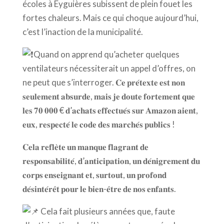
écoles
à Eyguières subissent de plein fouet les
fortes chaleurs. Mais ce qui choque aujourd’hui,
c’est l’inaction de la municipalité.
Quand on apprend qu’acheter quelques
ventilateurs nécessiterait un appel d’offres, on
ne peut que s’interroger. 𝐂𝐞 𝐩𝐫𝐞́𝐭𝐞𝐱𝐭𝐞 𝐞𝐬𝐭 𝐧𝐨𝐧
𝐬𝐞𝐮𝐥𝐞𝐦𝐞𝐧𝐭 𝐚𝐛𝐬𝐮𝐫𝐝𝐞, 𝐦𝐚𝐢𝐬 𝐣𝐞 𝐝𝐨𝐮𝐭𝐞 𝐟𝐨𝐫𝐭𝐞𝐦𝐞𝐧𝐭 𝐪𝐮𝐞
𝐥𝐞𝐬 𝟕𝟎 𝟎𝟎𝟎 € 𝐝’𝐚𝐜𝐡𝐚𝐭𝐬 𝐞𝐟𝐟𝐞𝐜𝐭𝐮𝐞́𝐬 𝐬𝐮𝐫 𝐀𝐦𝐚𝐳𝐨𝐧 𝐚𝐢𝐞𝐧𝐭,
𝐞𝐮𝐱, 𝐫𝐞𝐬𝐩𝐞𝐜𝐭𝐞́ 𝐥𝐞 𝐜𝐨𝐝𝐞 𝐝𝐞𝐬 𝐦𝐚𝐫𝐜𝐡𝐞́𝐬 𝐩𝐮𝐛𝐥𝐢𝐜𝐬 !
𝐂𝐞𝐥𝐚 𝐫𝐞𝐟𝐥𝐞̀𝐭𝐞 𝐮𝐧 𝐦𝐚𝐧𝐪𝐮𝐞 𝐟𝐥𝐚𝐠𝐫𝐚𝐧𝐭 𝐝𝐞
𝐫𝐞𝐬𝐩𝐨𝐧𝐬𝐚𝐛𝐢𝐥𝐢𝐭𝐞́, 𝐝’𝐚𝐧𝐭𝐢𝐜𝐢𝐩𝐚𝐭𝐢𝐨𝐧, 𝐮𝐧 𝐝𝐞́𝐧𝐢𝐠𝐫𝐞𝐦𝐞𝐧𝐭 𝐝𝐮
𝐜𝐨𝐫𝐩𝐬 𝐞𝐧𝐬𝐞𝐢𝐠𝐧𝐚𝐧𝐭 𝐞𝐭, 𝐬𝐮𝐫𝐭𝐨𝐮𝐭, 𝐮𝐧 𝐩𝐫𝐨𝐟𝐨𝐧𝐝
𝐝𝐞́𝐬𝐢𝐧𝐭𝐞́𝐫𝐞̂𝐭 𝐩𝐨𝐮𝐫 𝐥𝐞 𝐛𝐢𝐞𝐧-𝐞̂𝐭𝐫𝐞 𝐝𝐞 𝐧𝐨𝐬 𝐞𝐧𝐟𝐚𝐧𝐭𝐬.
Cela fait plusieurs années que, faute