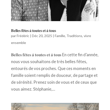
𝐁𝐞𝐥𝐥𝐞𝐬 𝐟𝐞̂𝐭𝐞𝐬 𝐚̀ 𝐭𝐨𝐮𝐭𝐞𝐬 𝐞𝐭 𝐚̀ 𝐭𝐨𝐮𝐬
par
Frédéric
|
Déc 20, 2025
|
Famille
,
Traditions
,
vivre
ensemble
𝐁𝐞𝐥𝐥𝐞𝐬 𝐟𝐞̂𝐭𝐞𝐬 𝐚̀ 𝐭𝐨𝐮𝐭𝐞𝐬 𝐞𝐭 𝐚̀ 𝐭𝐨𝐮𝐬 En cette fin d’année,
nous vous souhaitons de très belles fêtes,
entourés de vos proches. Que ces moments en
famille soient remplis de douceur, de partage et
de sérénité. Prenez soin de vous et de ceux que
vous aimez. Stéphanie,...