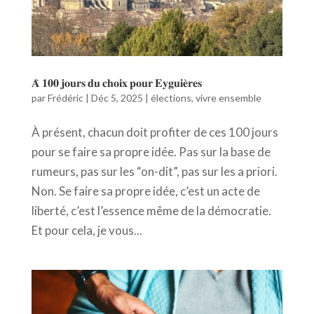
𝐀̀ 𝟏𝟎𝟎 𝐣𝐨𝐮𝐫𝐬 𝐝𝐮 𝐜𝐡𝐨𝐢𝐱 𝐩𝐨𝐮𝐫 𝐄𝐲𝐠𝐮𝐢𝐞̀𝐫𝐞𝐬
par
Frédéric
|
Déc 5, 2025
|
élections
,
vivre ensemble
À présent, chacun doit profiter de ces 100 jours
pour se faire sa propre idée. Pas sur la base de
rumeurs, pas sur les “on-dit”, pas sur les a priori.
Non. Se faire sa propre idée, c’est un acte de
liberté, c’est l’essence même de la démocratie.
Et pour cela, je vous...