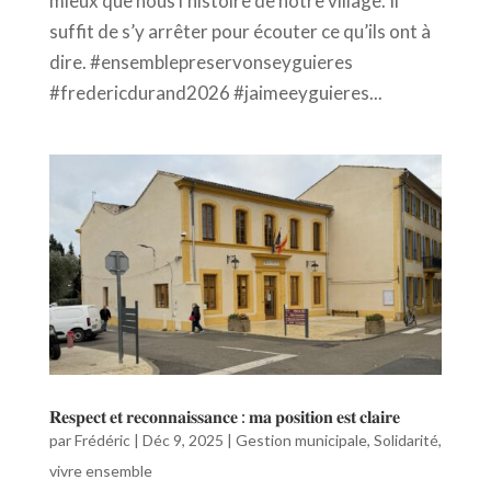
mieux que nous l’histoire de notre village. Il
suffit de s’y arrêter pour écouter ce qu’ils ont à
dire. #ensemblepreservonseyguieres
#fredericdurand2026 #jaimeeyguieres...
𝐑𝐞𝐬𝐩𝐞𝐜𝐭 𝐞𝐭 𝐫𝐞𝐜𝐨𝐧𝐧𝐚𝐢𝐬𝐬𝐚𝐧𝐜𝐞 : 𝐦𝐚 𝐩𝐨𝐬𝐢𝐭𝐢𝐨𝐧 𝐞𝐬𝐭 𝐜𝐥𝐚𝐢𝐫𝐞
par
Frédéric
|
Déc 9, 2025
|
Gestion municipale
,
Solidarité
,
vivre ensemble