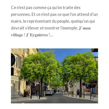
Ce n’est pas comme ça qu’on traite des
personnes. Et ce n’est pas ce que l’on attend d’un
maire, le représentant du peuple, quelqu’un qui
devrait s’élever et montrer l’exemple. 𝐉’ 𝐦𝐨𝐧
𝐯𝐢𝐥𝐥𝐚𝐠𝐞 ! 𝐉’ 𝐄𝐲𝐠𝐮𝐢𝐞̀𝐫𝐞𝐬 !...