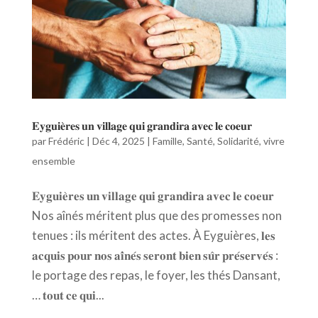
𝐄𝐲𝐠𝐮𝐢𝐞̀𝐫𝐞𝐬 𝐮𝐧 𝐯𝐢𝐥𝐥𝐚𝐠𝐞 𝐪𝐮𝐢 𝐠𝐫𝐚𝐧𝐝𝐢𝐫𝐚 𝐚𝐯𝐞𝐜 𝐥𝐞 𝐜𝐨𝐞𝐮𝐫
par
Frédéric
|
Déc 4, 2025
|
Famille
,
Santé
,
Solidarité
,
vivre
ensemble
𝐄𝐲𝐠𝐮𝐢𝐞̀𝐫𝐞𝐬 𝐮𝐧 𝐯𝐢𝐥𝐥𝐚𝐠𝐞 𝐪𝐮𝐢 𝐠𝐫𝐚𝐧𝐝𝐢𝐫𝐚 𝐚𝐯𝐞𝐜 𝐥𝐞 𝐜𝐨𝐞𝐮𝐫
Nos aînés méritent plus que des promesses non
tenues : ils méritent des actes. À Eyguières, 𝐥𝐞𝐬
𝐚𝐜𝐪𝐮𝐢𝐬 𝐩𝐨𝐮𝐫 𝐧𝐨𝐬 𝐚𝐢̂𝐧𝐞́𝐬 𝐬𝐞𝐫𝐨𝐧𝐭 𝐛𝐢𝐞𝐧 𝐬𝐮̂𝐫 𝐩𝐫𝐞́𝐬𝐞𝐫𝐯𝐞́𝐬 :
le portage des repas, le foyer, les thés Dansant,
… 𝐭𝐨𝐮𝐭 𝐜𝐞 𝐪𝐮𝐢...