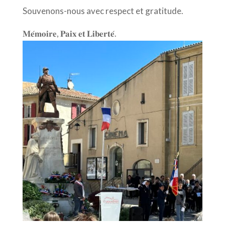
Souvenons-nous avec respect et gratitude.
𝐌𝐞́𝐦𝐨𝐢𝐫𝐞, 𝐏𝐚𝐢𝐱 𝐞𝐭 𝐋𝐢𝐛𝐞𝐫𝐭𝐞́.