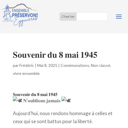
𝐒𝐨𝐮𝐯𝐞𝐧𝐢𝐫 𝐝𝐮 𝟖 𝐦𝐚𝐢 𝟏𝟗𝟒𝟓
par
Frédéric
|
Mai 8, 2025
|
Comémorations
,
Non classé
,
vivre ensemble
𝐒𝐨𝐮𝐯𝐞𝐧𝐢𝐫 𝐝𝐮 𝟖 𝐦𝐚𝐢 𝟏𝟗𝟒𝟓
𝐍
‘𝐨𝐮𝐛𝐥𝐢𝐨𝐧𝐬 𝐣𝐚𝐦𝐚𝐢𝐬
Aujourd’hui, nous rendons hommage à celles et
ceux qui se sont battus pour la liberté.