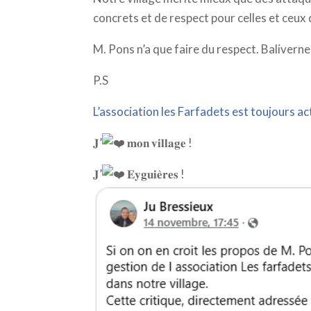
concrets et de respect pour celles et ceux 
M. Pons n’a que faire du respect. Balivern
P.S
L’association les Farfadets est toujours act
𝐉’
𝐦𝐨𝐧 𝐯𝐢𝐥𝐥𝐚𝐠𝐞 !
𝐉’
𝐄𝐲𝐠𝐮𝐢𝐞̀𝐫𝐞𝐬 !