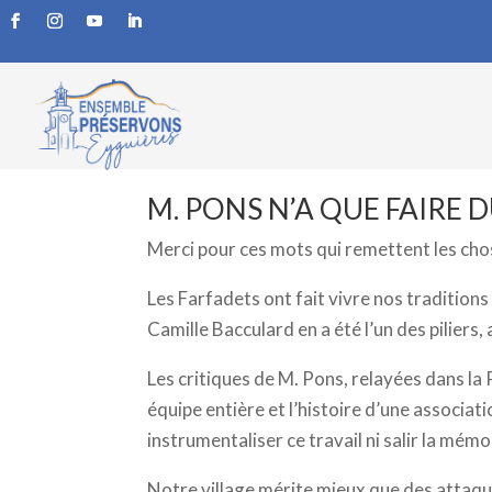
M. PONS N’A QUE FAIR
par
Frédéric
|
Nov 14, 2025
|
associations
,
Traditio
M. PONS N’A QUE FAIRE D
Merci pour ces mots qui remettent les chos
Les Farfadets ont fait vivre nos tradition
Camille Bacculard en a été l’un des pilier
Les critiques de M. Pons, relayées dans la
équipe entière et l’histoire d’une associat
instrumentaliser ce travail ni salir la mém
Notre village mérite mieux que des attaques