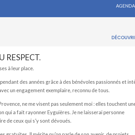
AGENDA
E DU RESPECT.
ns
DÉCOUVRIR
U RESPECT.
es à leur place.
s pendant des années grâce à des bénévoles passionnés et int
s, avec un engagement exemplaire, reconnu de tous.
 Provence, ne me visent pas seulement moi : elles touchent un
ion qui a fait rayonner Eyguières. Je ne laisserai personne
oire de ceux qui s’y sont dévoués.
 gratuites. Il mérite qu’on parle de son avenir, de projets