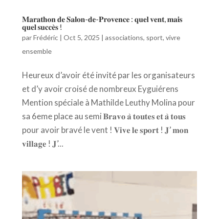
𝐌𝐚𝐫𝐚𝐭𝐡𝐨𝐧 𝐝𝐞 𝐒𝐚𝐥𝐨𝐧-𝐝𝐞-𝐏𝐫𝐨𝐯𝐞𝐧𝐜𝐞 : 𝐪𝐮𝐞𝐥 𝐯𝐞𝐧𝐭, 𝐦𝐚𝐢𝐬
𝐪𝐮𝐞𝐥 𝐬𝐮𝐜𝐜𝐞̀𝐬 !
par
Frédéric
|
Oct 5, 2025
|
associations
,
sport
,
vivre
ensemble
Heureux d’avoir été invité par les organisateurs
et d’y avoir croisé de nombreux Eyguiérens
Mention spéciale à Mathilde Leuthy Molina pour
sa 6eme place au semi 𝐁𝐫𝐚𝐯𝐨 𝐚̀ 𝐭𝐨𝐮𝐭𝐞𝐬 𝐞𝐭 𝐚̀ 𝐭𝐨𝐮𝐬
pour avoir bravé le vent ! 𝐕𝐢𝐯𝐞 𝐥𝐞 𝐬𝐩𝐨𝐫𝐭 ! 𝐉’ 𝐦𝐨𝐧
𝐯𝐢𝐥𝐥𝐚𝐠𝐞 ! 𝐉’...