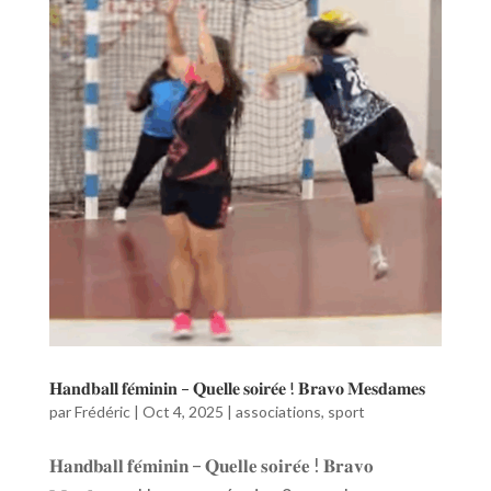
𝐇𝐚𝐧𝐝𝐛𝐚𝐥𝐥 𝐟𝐞́𝐦𝐢𝐧𝐢𝐧 – 𝐐𝐮𝐞𝐥𝐥𝐞 𝐬𝐨𝐢𝐫𝐞́𝐞 ! 𝐁𝐫𝐚𝐯𝐨 𝐌𝐞𝐬𝐝𝐚𝐦𝐞𝐬
par
Frédéric
|
Oct 4, 2025
|
associations
,
sport
𝐇𝐚𝐧𝐝𝐛𝐚𝐥𝐥 𝐟𝐞́𝐦𝐢𝐧𝐢𝐧 – 𝐐𝐮𝐞𝐥𝐥𝐞 𝐬𝐨𝐢𝐫𝐞́𝐞 ! 𝐁𝐫𝐚𝐯𝐨