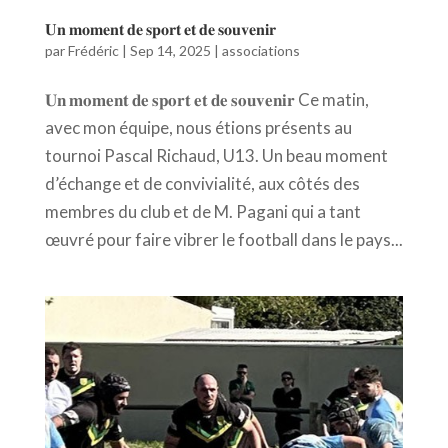
𝐔𝐧 𝐦𝐨𝐦𝐞𝐧𝐭 𝐝𝐞 𝐬𝐩𝐨𝐫𝐭 𝐞𝐭 𝐝𝐞 𝐬𝐨𝐮𝐯𝐞𝐧𝐢𝐫
par
Frédéric
|
Sep 14, 2025
|
associations
𝐔𝐧 𝐦𝐨𝐦𝐞𝐧𝐭 𝐝𝐞 𝐬𝐩𝐨𝐫𝐭 𝐞𝐭 𝐝𝐞 𝐬𝐨𝐮𝐯𝐞𝐧𝐢𝐫 Ce matin,
avec mon équipe, nous étions présents au
tournoi Pascal Richaud, U13. Un beau moment
d’échange et de convivialité, aux côtés des
membres du club et de M. Pagani qui a tant
œuvré pour faire vibrer le football dans le pays...