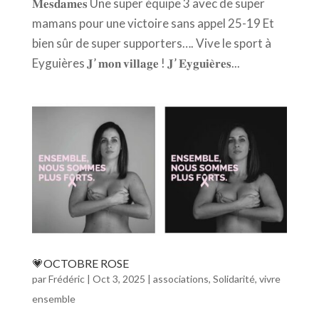
𝐌𝐞𝐬𝐝𝐚𝐦𝐞𝐬 Une super équipe 3 avec de super
mamans pour une victoire sans appel 25-19 Et
bien sûr de super supporters…. Vive le sport à
Eyguières 𝐉’ 𝐦𝐨𝐧 𝐯𝐢𝐥𝐥𝐚𝐠𝐞 ! 𝐉’ 𝐄𝐲𝐠𝐮𝐢𝐞̀𝐫𝐞𝐬...
💗OCTOBRE ROSE
par
Frédéric
|
Oct 3, 2025
|
associations
,
Solidarité
,
vivre
ensemble