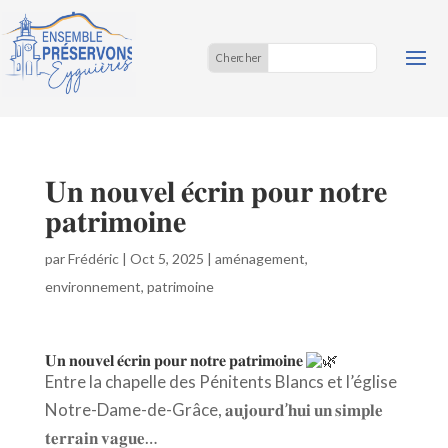
𝐔𝐧 𝐧𝐨𝐮𝐯𝐞𝐥 𝐞́𝐜𝐫𝐢𝐧 𝐩𝐨𝐮𝐫 𝐧𝐨𝐭𝐫𝐞
𝐩𝐚𝐭𝐫𝐢𝐦𝐨𝐢𝐧𝐞
par
Frédéric
|
Oct 5, 2025
|
aménagement
,
environnement
,
patrimoine
𝐔𝐧 𝐧𝐨𝐮𝐯𝐞𝐥 𝐞́𝐜𝐫𝐢𝐧 𝐩𝐨𝐮𝐫 𝐧𝐨𝐭𝐫𝐞 𝐩𝐚𝐭𝐫𝐢𝐦𝐨𝐢𝐧𝐞
Entre la chapelle des Pénitents
Blancs et l’église
Notre-Dame-de-Grâce, 𝐚𝐮𝐣𝐨𝐮𝐫𝐝’𝐡𝐮𝐢 𝐮𝐧 𝐬𝐢𝐦𝐩𝐥𝐞
𝐭𝐞𝐫𝐫𝐚𝐢𝐧 𝐯𝐚𝐠𝐮𝐞…