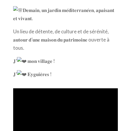
𝐃𝐞𝐦𝐚𝐢𝐧, 𝐮𝐧 𝐣𝐚𝐫𝐝𝐢𝐧 𝐦𝐞́𝐝𝐢𝐭𝐞𝐫𝐫𝐚𝐧𝐞́𝐞𝐧, 𝐚𝐩𝐚𝐢𝐬𝐚𝐧𝐭
𝐞𝐭 𝐯𝐢𝐯𝐚𝐧𝐭.
Un lieu de détente, de culture et de sérénité,
𝐚𝐮𝐭𝐨𝐮𝐫 𝐝’𝐮𝐧𝐞 𝐦𝐚𝐢𝐬𝐨𝐧 𝐝𝐮 𝐩𝐚𝐭𝐫𝐢𝐦𝐨𝐢𝐧𝐞 ouverte à
tous.
𝐉’
𝐦𝐨𝐧 𝐯𝐢𝐥𝐥𝐚𝐠𝐞 !
𝐉’
𝐄𝐲𝐠𝐮𝐢𝐞̀𝐫𝐞𝐬 !