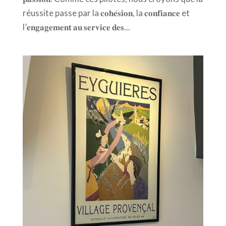
réussite passe par la 𝐜𝐨𝐡𝐞́𝐬𝐢𝐨𝐧, la 𝐜𝐨𝐧𝐟𝐢𝐚𝐧𝐜𝐞 et
l’𝐞𝐧𝐠𝐚𝐠𝐞𝐦𝐞𝐧𝐭 𝐚𝐮 𝐬𝐞𝐫𝐯𝐢𝐜𝐞 𝐝𝐞𝐬...