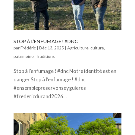
STOP À L’ENFUMAGE ! #DNC
par
Frédéric
|
Déc 13, 2025
|
Agriculture
,
culture
,
patrimoine
,
Traditions
Stop à l’enfumage ! #dnc Notre identité est en
danger Stop à l’enfumage ! #dnc
#ensemblepreservonseyguieres
#fredericdurand2026...