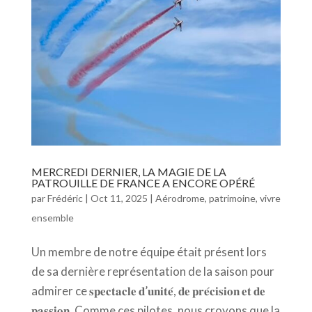
MERCREDI DERNIER, LA MAGIE DE LA
PATROUILLE DE FRANCE A ENCORE OPÉRÉ
par
Frédéric
|
Oct 11, 2025
|
Aérodrome
,
patrimoine
,
vivre
ensemble
Un membre de notre équipe était présent lors
de sa dernière représentation de la saison pour
admirer ce 𝐬𝐩𝐞𝐜𝐭𝐚𝐜𝐥𝐞 𝐝’𝐮𝐧𝐢𝐭𝐞́, 𝐝𝐞 𝐩𝐫𝐞́𝐜𝐢𝐬𝐢𝐨𝐧 𝐞𝐭 𝐝𝐞
𝐩𝐚𝐬𝐬𝐢𝐨𝐧. Comme ces pilotes, nous croyons que la