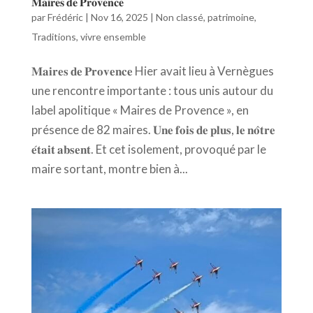
𝐌𝐚𝐢𝐫𝐞𝐬 𝐝𝐞 𝐏𝐫𝐨𝐯𝐞𝐧𝐜𝐞
par
Frédéric
|
Nov 16, 2025
|
Non classé
,
patrimoine
,
Traditions
,
vivre ensemble
𝐌𝐚𝐢𝐫𝐞𝐬 𝐝𝐞 𝐏𝐫𝐨𝐯𝐞𝐧𝐜𝐞 Hier avait lieu à Vernègues
une rencontre importante : tous unis autour du
label apolitique « Maires de Provence », en
présence de 82 maires. 𝐔𝐧𝐞 𝐟𝐨𝐢𝐬 𝐝𝐞 𝐩𝐥𝐮𝐬, 𝐥𝐞 𝐧𝐨̂𝐭𝐫𝐞
𝐞́𝐭𝐚𝐢𝐭 𝐚𝐛𝐬𝐞𝐧𝐭. Et cet isolement, provoqué par le
maire sortant, montre bien à...